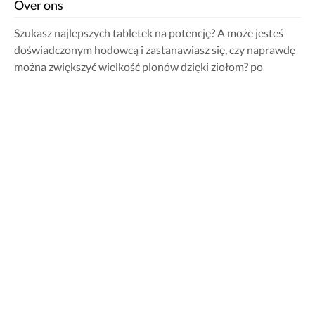
Over ons
Szukasz najlepszych tabletek na potencję? A może jesteś
doświadczonym hodowcą i zastanawiasz się, czy naprawdę
można zwiększyć wielkość plonów dzięki ziołom? po