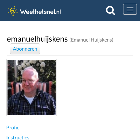
Togg
emanuelhuijskens
(Emanuel Huijskens)
Abonneren
Profiel
Instructies