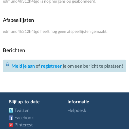
edmund4h312h4tgd is nog nergens op geabonneerd.
Afspeellijsten
edmund4h312h4tgd heeft nog geen afspeellijsten gemaakt.
Berichten
Meld je aan
of
registreer
je om een bericht te plaatsen!
Blijf up-to-date
Informatie
Twitter
Helpdesk
Facebook
Pinterest