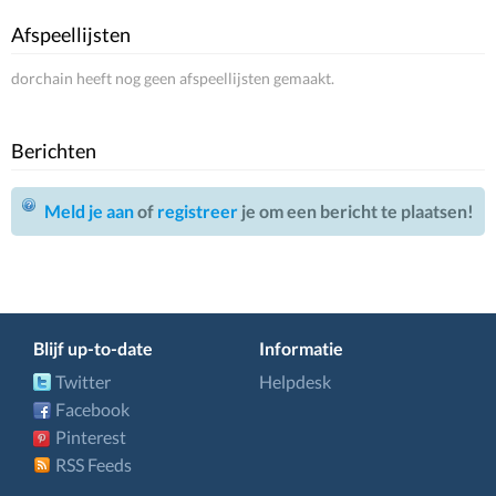
Afspeellijsten
dorchain heeft nog geen afspeellijsten gemaakt.
Berichten
Meld je aan
of
registreer
je om een bericht te plaatsen!
Blijf up-to-date
Informatie
Twitter
Helpdesk
Facebook
Pinterest
RSS Feeds