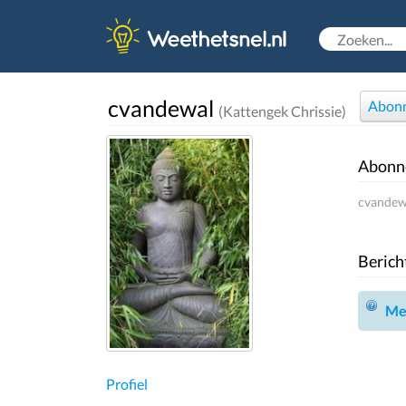
cvandewal
Abon
(Kattengek Chrissie)
Abonn
cvandewa
Berich
Mel
Profiel