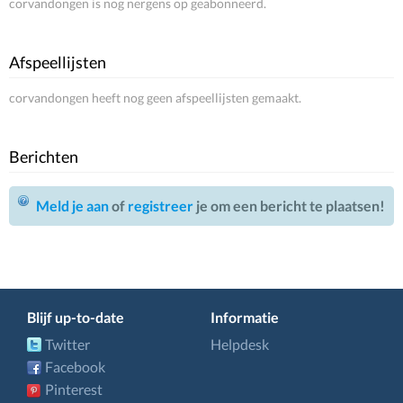
corvandongen is nog nergens op geabonneerd.
Afspeellijsten
corvandongen heeft nog geen afspeellijsten gemaakt.
Berichten
Meld je aan
of
registreer
je om een bericht te plaatsen!
Blijf up-to-date
Informatie
Twitter
Helpdesk
Facebook
Pinterest