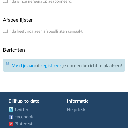
colinda is nog nergens op geabonneerd.
Afspeellijsten
colinda heeft nog geen afspeellijsten gemaakt.
Berichten
Meld je aan
of
registreer
je om een bericht te plaatsen!
Blijf up-to-date
Informatie
Twitter
Helpdesk
Facebook
Pinterest