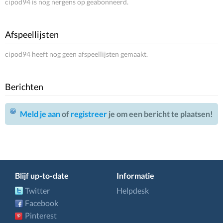
cipod94 is nog nergens op geabonneerd.
Afspeellijsten
cipod94 heeft nog geen afspeellijsten gemaakt.
Berichten
Meld je aan
of
registreer
je om een bericht te plaatsen!
Blijf up-to-date
Informatie
Twitter
Helpdesk
Facebook
Pinterest