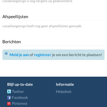
canadiangeorge is nog nergens op geabonneerd.
Afspeellijsten
canadiangeorge heeft nog geen afspeellijsten gemaakt.
Berichten
Meld je aan
of
registreer
je om een bericht te plaatsen!
Blijf up-to-date
Informatie
Twitter
Helpdesk
Facebook
Pinterest