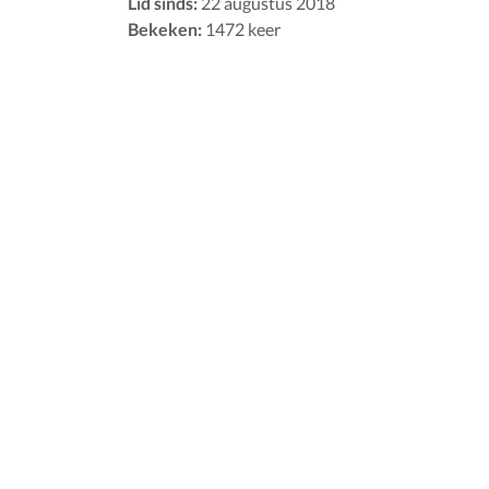
Lid sinds:
22 augustus 2018
Bekeken:
1472 keer