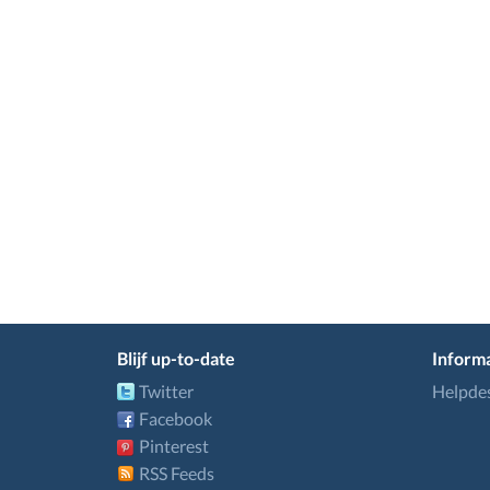
Blijf up-to-date
Informa
Twitter
Helpde
Facebook
Pinterest
RSS Feeds