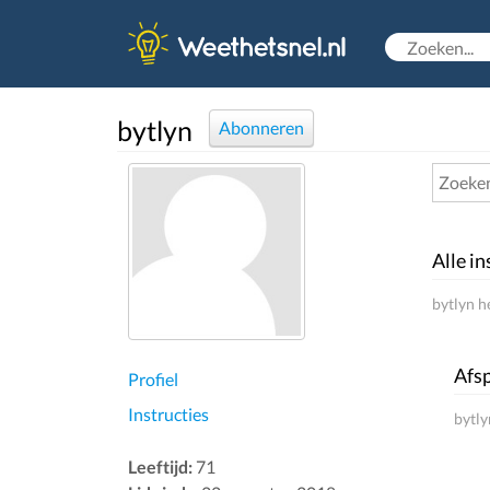
bytlyn
Abonneren
Alle in
bytlyn h
Afsp
Profiel
Instructies
bytly
Leeftijd:
71