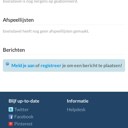
boeisdavel is nog nergens op geabonneerd.
Afspeellijsten
boeisdavel heeft nog geen afspeellijsten gemaakt.
Berichten
Meld je aan
of
registreer
je om een bericht te plaatsen!
Blijf up-to-date
Informatie
Twitter
Helpdesk
Facebook
Pinterest