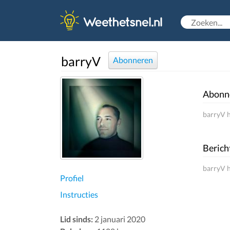
barryV
Abonneren
Abonn
barryV h
Berich
barryV h
Profiel
Instructies
Lid sinds:
2 januari 2020