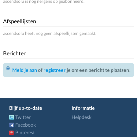
ascendsolu is nog nergens op geabonneerd.
Afspeellijsten
ascendsolu heeft nog geen afspeellijsten gemaakt.
Berichten
Meld je aan
of
registreer
je om een bericht te plaatsen!
Blijf up-to-date
Informatie
Twitter
Helpdesk
Facebook
Pinterest