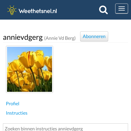
Togg
annievdgerg
Abonneren
(Annie Vd Berg)
Profiel
Instructies