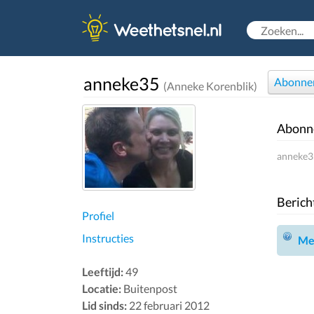
anneke35
Abonne
(Anneke Korenblik)
Abonn
anneke35
Berich
Profiel
Instructies
Mel
Leeftijd:
49
Locatie:
Buitenpost
Lid sinds:
22 februari 2012