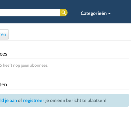
Categorieën
ren
ees
 heeft nog geen abonnees.
ten
d je aan
of
registreer
je om een bericht te plaatsen!