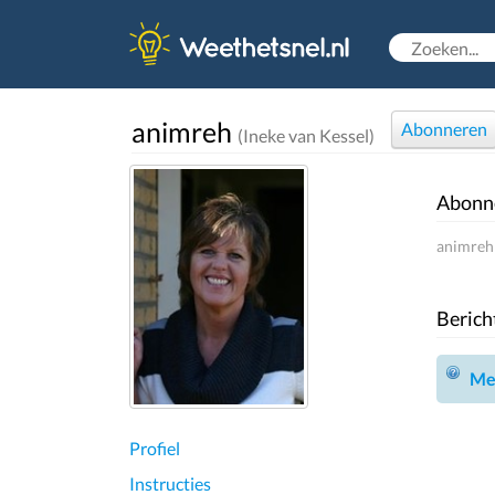
animreh
Abonneren
(Ineke van Kessel)
Abonn
animreh 
Berich
Mel
Profiel
Instructies