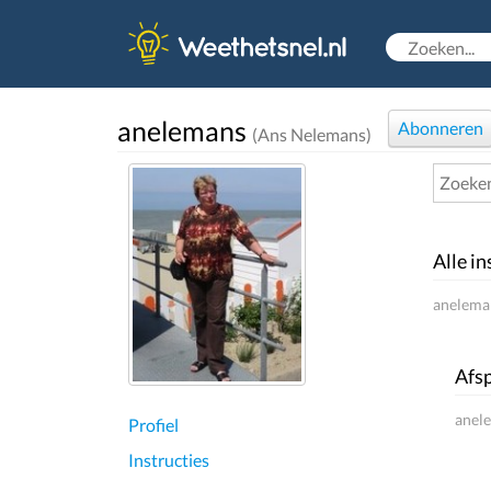
anelemans
Abonneren
(Ans Nelemans)
Alle in
aneleman
Afsp
anele
Profiel
Instructies