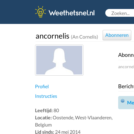
ancornelis
Abonneren
(An Cornelis)
Abonn
ancornel
Berich
Profiel
Instructies
Mel
Leeftijd:
80
Locatie:
Oostende, West-Vlaanderen,
Belgium
Lid sinds:
24 mei 2014