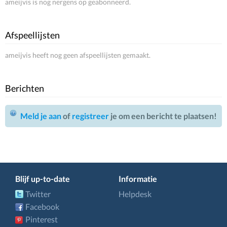
ameijvis is nog nergens op geabonneerd.
Afspeellijsten
ameijvis heeft nog geen afspeellijsten gemaakt.
Berichten
Meld je aan
of
registreer
je om een bericht te plaatsen!
Blijf up-to-date
Informatie
Twitter
Helpdesk
Facebook
Pinterest