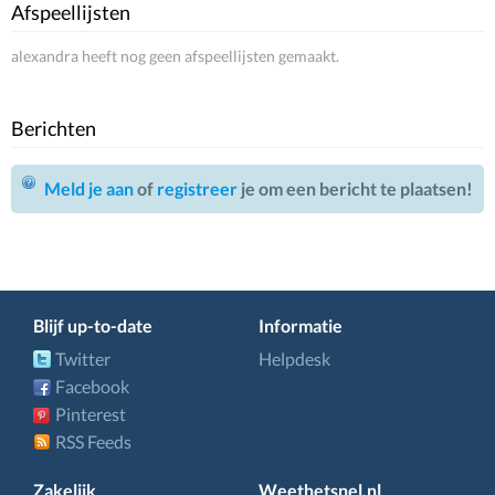
Afspeellijsten
alexandra heeft nog geen afspeellijsten gemaakt.
Berichten
Meld je aan
of
registreer
je om een bericht te plaatsen!
Blijf up-to-date
Informatie
Twitter
Helpdesk
Facebook
Pinterest
RSS Feeds
Zakelijk
Weethetsnel.nl