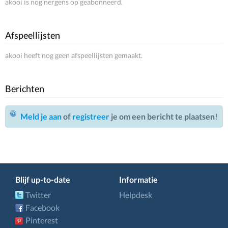
akooi is nog nergens op geabonneerd.
Afspeellijsten
akooi heeft nog geen afspeellijsten gemaakt.
Berichten
Meld je aan
of
registreer
je om een bericht te plaatsen!
Blijf up-to-date
Informatie
Twitter
Helpdesk
Facebook
Pinterest