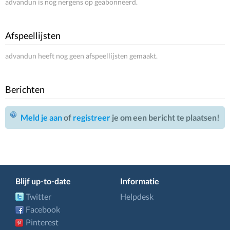
advandun is nog nergens op geabonneerd.
Afspeellijsten
advandun heeft nog geen afspeellijsten gemaakt.
Berichten
Meld je aan
of
registreer
je om een bericht te plaatsen!
Blijf up-to-date
Informatie
Twitter
Helpdesk
Facebook
Pinterest