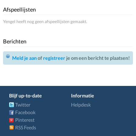
Afspeellijsten
Yengel heeft nog geen afspeellijsten gemaakt.
Berichten
Meld je aan
of
registreer
je om een bericht te plaatsen!
Blijf up-to-date
Informatie
Twitter
Helpdesk
Facebook
Pinterest
RSS Feeds