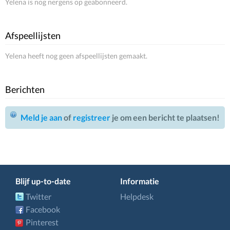
Yelena is nog nergens op geabonneerd.
Afspeellijsten
Yelena heeft nog geen afspeellijsten gemaakt.
Berichten
Meld je aan
of
registreer
je om een bericht te plaatsen!
Blijf up-to-date
Informatie
Twitter
Helpdesk
Facebook
Pinterest