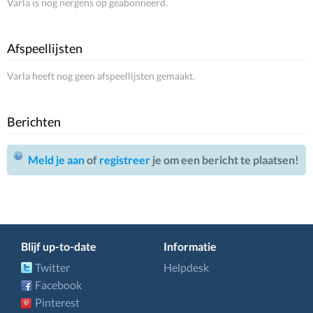
Varla is nog nergens op geabonneerd.
Afspeellijsten
Varla heeft nog geen afspeellijsten gemaakt.
Berichten
Meld je aan
of
registreer
je om een bericht te plaatsen!
Blijf up-to-date
Informatie
Twitter
Helpdesk
Facebook
Pinterest