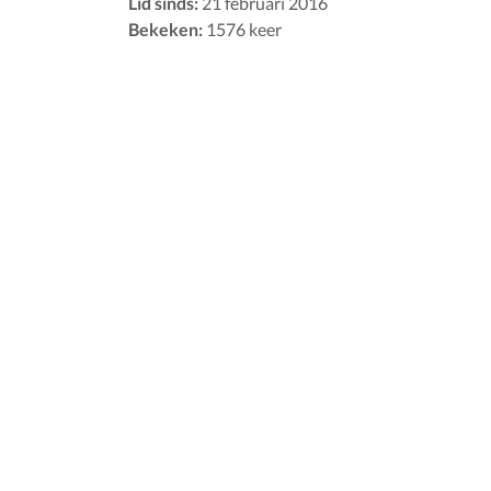
Lid sinds:
21 februari 2016
Bekeken:
1576 keer