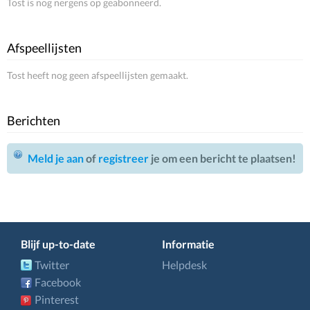
Tost is nog nergens op geabonneerd.
Afspeellijsten
Tost heeft nog geen afspeellijsten gemaakt.
Berichten
Meld je aan
of
registreer
je om een bericht te plaatsen!
Blijf up-to-date
Informatie
Twitter
Helpdesk
Facebook
Pinterest