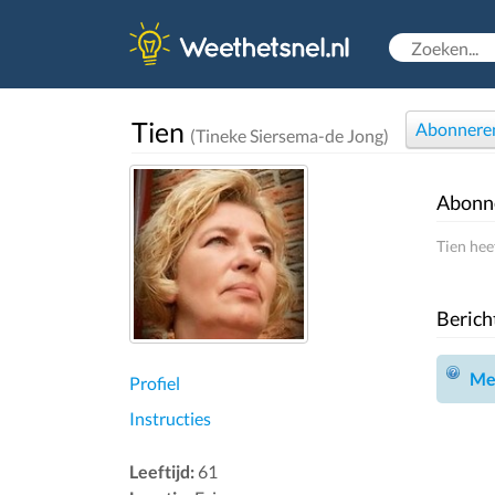
Tien
Abonnere
(Tineke Siersema-de Jong)
Abonn
Tien hee
Berich
Mel
Profiel
Instructies
Leeftijd:
61