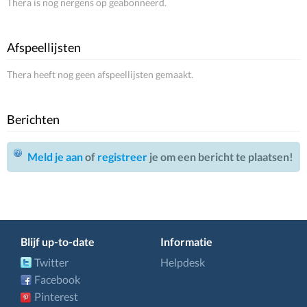
Thera is nog nergens op geabonneerd.
Afspeellijsten
Thera heeft nog geen afspeellijsten gemaakt.
Berichten
Meld je aan
of
registreer
je om een bericht te plaatsen!
Blijf up-to-date
Informatie
Twitter
Helpdesk
Facebook
Pinterest