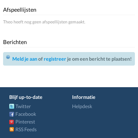
Afspeellijsten
Theo heeft nog geen afspeellijsten gemaakt.
Berichten
Meld je aan
of
registreer
je om een bericht te plaatsen!
Blijf up-to-date
Informatie
Twitter
Helpdesk
Facebook
Pinterest
RSS Feeds