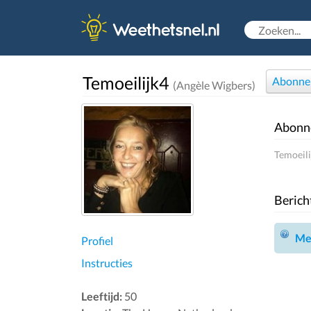
Temoeilijk4
Abonne
(Angèle Wigbers)
Abonn
Temoeili
Berich
Mel
Profiel
Instructies
Leeftijd:
50