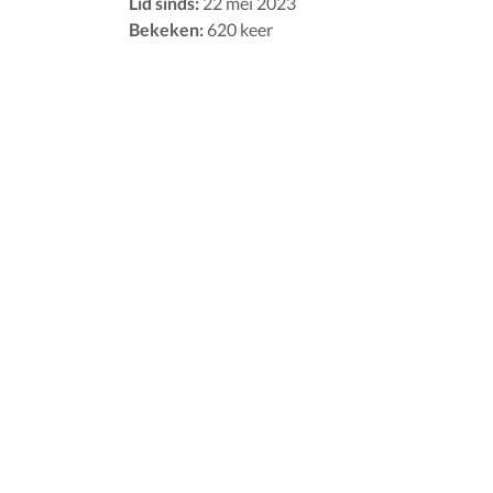
Lid sinds:
22 mei 2023
Bekeken:
620 keer