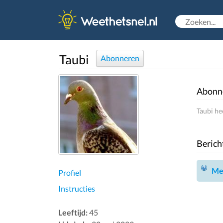
Taubi
Abonneren
Abonn
Taubi he
Berich
Mel
Profiel
Instructies
Leeftijd:
45