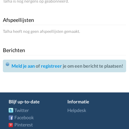
Talha is nog nergens op geabonneerd.
Afspeellijsten
Talha heeft nog geen afspeellijsten gemaakt.
Berichten
Meld je aan
of
registreer
je om een bericht te plaatsen!
Blijf up-to-date
Informatie
Twitter
Helpdesk
Facebook
Pinterest