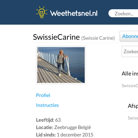
SwissieCarine
Abonn
(Swissie Carine)
Alle in
SwissieC
Profiel
Instructies
Afsp
Swiss
Leeftijd:
63
Locatie:
Zeebrugge België
Lid sinds:
1 december 2015