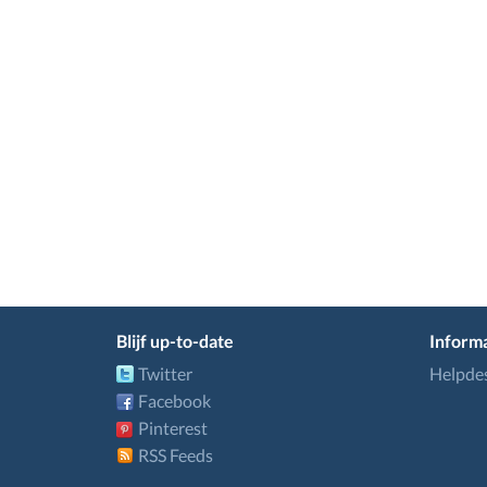
Blijf up-to-date
Informa
Twitter
Helpde
Facebook
Pinterest
RSS Feeds