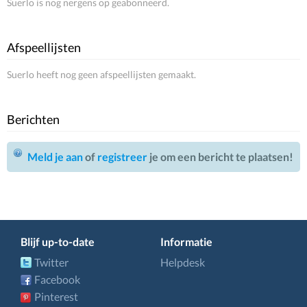
Suerlo is nog nergens op geabonneerd.
Afspeellijsten
Suerlo heeft nog geen afspeellijsten gemaakt.
Berichten
Meld je aan
of
registreer
je om een bericht te plaatsen!
Blijf up-to-date
Informatie
Twitter
Helpdesk
Facebook
Pinterest