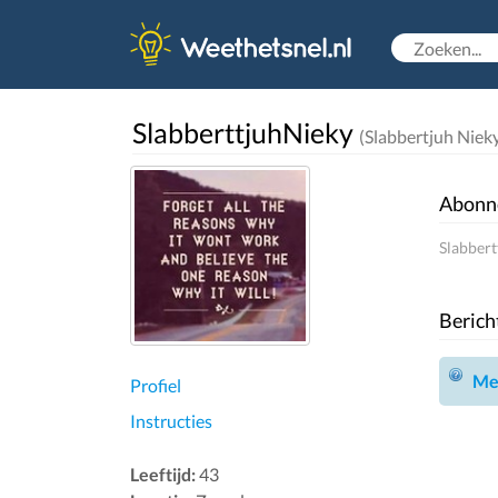
SlabberttjuhNieky
(Slabbertjuh Niek
Abonn
Slabbert
Berich
Mel
Profiel
Instructies
Leeftijd:
43