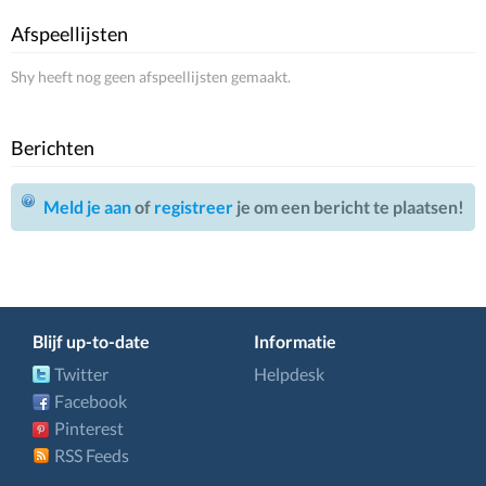
Afspeellijsten
Shy heeft nog geen afspeellijsten gemaakt.
Berichten
Meld je aan
of
registreer
je om een bericht te plaatsen!
Blijf up-to-date
Informatie
Twitter
Helpdesk
Facebook
Pinterest
RSS Feeds