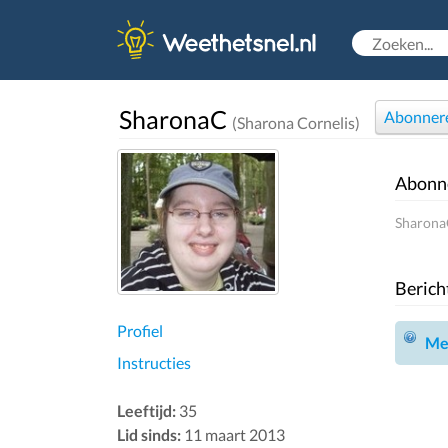
SharonaC
Abonner
(Sharona Cornelis)
Abonn
SharonaC
Berich
Profiel
Mel
Instructies
Leeftijd:
35
Lid sinds:
11 maart 2013