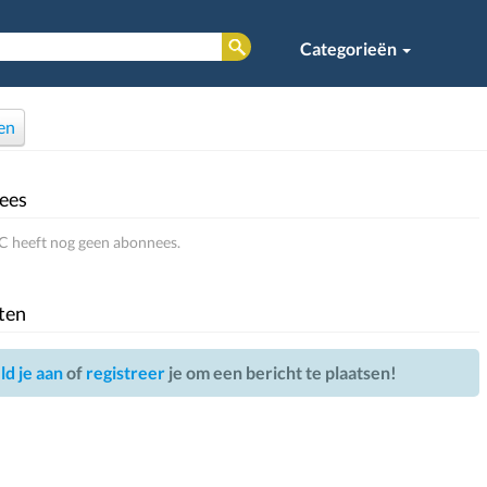
Categorieën
en
ees
 heeft nog geen abonnees.
ten
d je aan
of
registreer
je om een bericht te plaatsen!