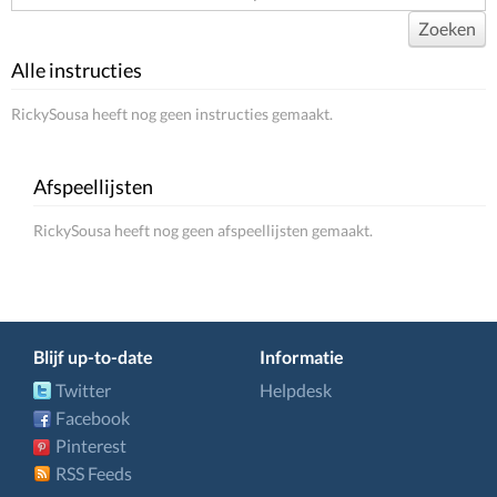
Zoeken
Alle instructies
RickySousa heeft nog geen instructies gemaakt.
Afspeellijsten
RickySousa heeft nog geen afspeellijsten gemaakt.
Blijf up-to-date
Informatie
Twitter
Helpdesk
Facebook
Pinterest
RSS Feeds