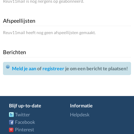
Reuv11mail is nog nergens op geabonneerd.
Afspeellijsten
Reuv11mail heeft nog geen afspeellijsten gemaakt.
Berichten
Meld je aan
of
registreer
je om een bericht te plaatsen!
Blijf up-to-date
Informatie
Twitter
Helpdesk
Facebook
Pinterest