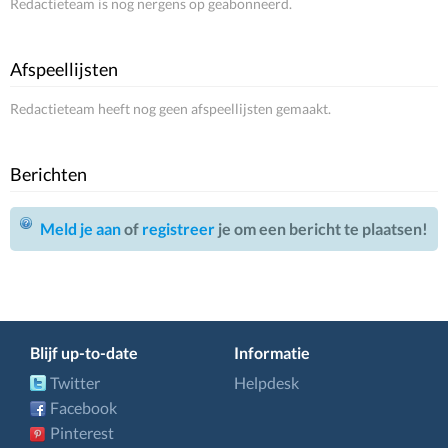
Redactieteam is nog nergens op geabonneerd.
Afspeellijsten
Redactieteam heeft nog geen afspeellijsten gemaakt.
Berichten
Meld je aan
of
registreer
je om een bericht te plaatsen!
Blijf up-to-date
Informatie
Twitter
Helpdesk
Facebook
Pinterest