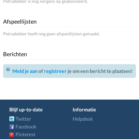
Petradekker is nog nergens op geabonneerd.
Afspeellijsten
Petradekker heeft nog geen afspeellijsten gemaakt.
Berichten
Meld je aan
of
registreer
je om een bericht te plaatsen!
Blijf up-to-date
Informatie
Twitter
Helpdesk
Facebook
Pinterest