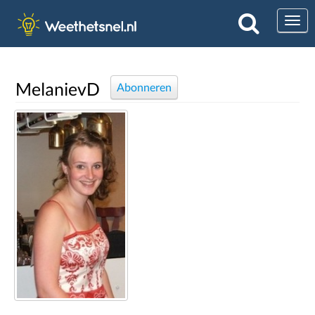
Togg
MelanievD
Abonneren