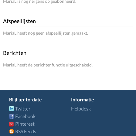
MariaL is nog nergens op geabonneerd.
Afspeellijsten
MariaL heeft nog geen afspeellijsten gemaakt.
Berichten
MariaL heeft de berichtenfunctie uitgeschakeld.
Blijf up-to-date
Informatie
Twitter
Helpdesk
Facebook
Pinterest
RSS Feeds