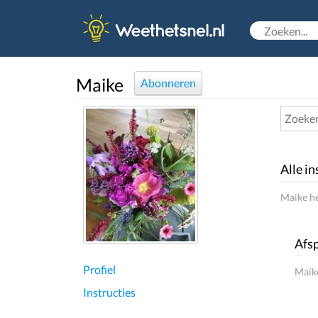
Maike
Abonneren
Alle in
Maike he
Afsp
Profiel
Maike
Instructies