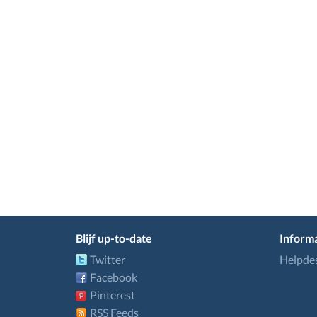
Blijf up-to-date
Informa
Twitter
Helpde
Facebook
Pinterest
RSS Feeds