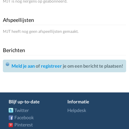
MJT is nog nergens op geabonneerd.
Afspeellijsten
MJT heeft nog geen afspeellijsten gemaakt.
Berichten
Meld je aan
of
registreer
je om een bericht te plaatsen!
Blijf up-to-date
Informatie
Twitter
Helpdesk
Facebook
Pinterest