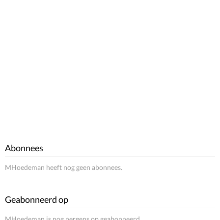
Abonnees
MHoedeman heeft nog geen abonnees.
Geabonneerd op
MHoedeman is nog nergens op geabonneerd.