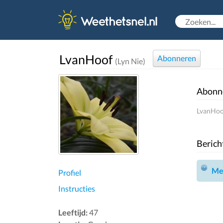
LvanHoof
Abonneren
(Lyn Nie)
Abonn
LvanHoof
Berich
Mel
Profiel
Instructies
Leeftijd:
47