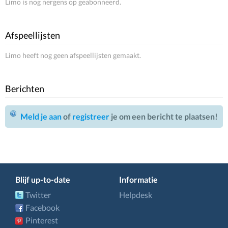
Limo is nog nergens op geabonneerd.
Afspeellijsten
Limo heeft nog geen afspeellijsten gemaakt.
Berichten
Meld je aan
of
registreer
je om een bericht te plaatsen!
Blijf up-to-date
Informatie
Twitter
Helpdesk
Facebook
Pinterest