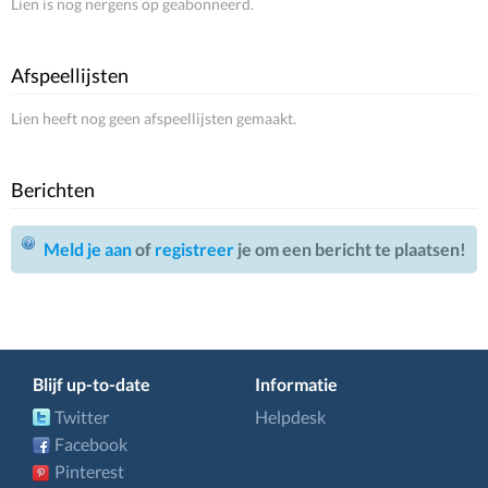
Lien is nog nergens op geabonneerd.
Afspeellijsten
Lien heeft nog geen afspeellijsten gemaakt.
Berichten
Meld je aan
of
registreer
je om een bericht te plaatsen!
Blijf up-to-date
Informatie
Twitter
Helpdesk
Facebook
Pinterest